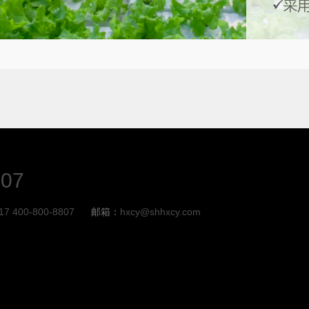
807
17 400-800-8807
邮箱：
hxcy@shhxcy.com